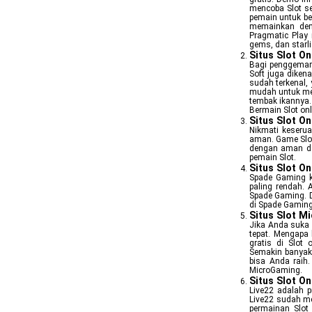
mencoba Slot sec
pemain untuk be
memainkan demo
Pragmatic Play 
gems, dan starli
Situs Slot On
Bagi penggemar j
Soft juga diken
sudah terkenal, 
mudah untuk men
tembak ikannya. 
Bermain Slot onl
Situs Slot O
Nikmati keserua
aman. Game Slot
dengan aman da
pemain Slot.
Situs Slot O
Spade Gaming k
paling rendah.
Spade Gaming. D
di Spade Gaming.
Situs Slot M
Jika Anda suka 
tepat. Mengapa 
gratis di Slot 
Semakin banyak 
bisa Anda raih.
MicroGaming.
Situs Slot On
Live22 adalah p
Live22 sudah me
permainan Slot