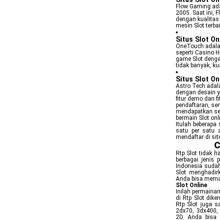
Flow Gaming ada
2005. Saat ini, 
dengan kualitas
mesin Slot terb
Situs Slot O
OneTouch adalah
seperti Casino 
game Slot denga
tidak banyak, ku
Situs Slot On
Astro Tech adal
dengan desain ya
fitur demo dan f
pendaftaran, se
mendapatkan ser
bermain Slot onl
Itulah beberapa 
satu per satu 
mendaftar di sit
C
Rtp Slot tidak 
berbagai jenis 
Indonesia sudah
Slot menghadirk
Anda bisa memaink
Slot Online
Inilah permainan
di Rtp Slot dik
Rtp Slot juga s
2dx70, 3dx400,
2D. Anda bisa m