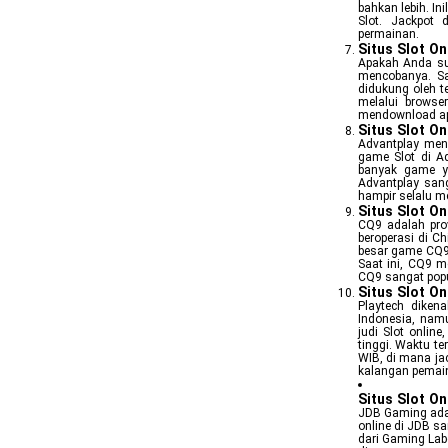
bahkan lebih. In
Slot. Jackpot 
permainan.
Situs Slot On
Apakah Anda sud
mencobanya. Saa
didukung oleh 
melalui browse
mendownload apl
Situs Slot On
Advantplay men
game Slot di Ad
banyak game ya
Advantplay sang
hampir selalu m
Situs Slot On
CQ9 adalah pro
beroperasi di 
besar game CQ9 
Saat ini, CQ9 m
CQ9 sangat popu
Situs Slot On
Playtech diken
Indonesia, namu
judi Slot onlin
tinggi. Waktu te
WIB, di mana jac
kalangan pemain
Situs Slot On
JDB Gaming adal
online di JDB sa
dari Gaming Labor