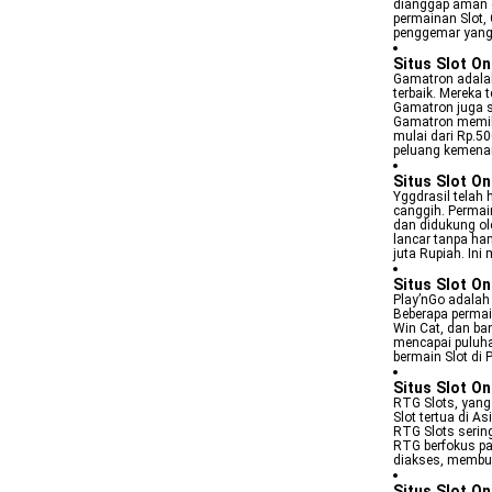
dianggap aman 
permainan Slot,
penggemar yang 
Situs Slot O
Gamatron adalah
terbaik. Mereka
Gamatron juga s
Gamatron memili
mulai dari Rp.5
peluang kemenan
Situs Slot On
Yggdrasil telah
canggih. Permai
dan didukung ole
lancar tanpa ha
juta Rupiah. In
Situs Slot On
Play’nGo adalah 
Beberapa permai
Win Cat, dan ba
mencapai puluha
bermain Slot di
Situs Slot On
RTG Slots, yang
Slot tertua di A
RTG Slots serin
RTG berfokus p
diakses, membu
Situs Slot O