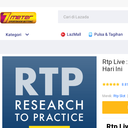
LazMall
Pulsa & Tagihan
Kategori
Rtp Live 
Hari Ini
8.8
Merek
:
Rtp Slot
Rtp Liv